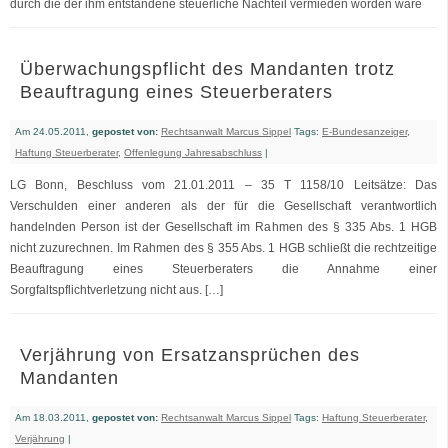
durch die der ihm entstandene steuerliche Nachteil vermieden worden wäre
Überwachungspflicht des Mandanten trotz
Beauftragung eines Steuerberaters
Am 24.05.2011,
gepostet von:
Rechtsanwalt Marcus Sippel
Tags:
E-Bundesanzeiger
,
Haftung Steuerberater
,
Offenlegung Jahresabschluss
|
LG Bonn, Beschluss vom 21.01.2011 – 35 T 1158/10 Leitsätze: Das
Verschulden einer anderen als der für die Gesellschaft verantwortlich
handelnden Person ist der Gesellschaft im Rahmen des § 335 Abs. 1 HGB
nicht zuzurechnen. Im Rahmen des § 355 Abs. 1 HGB schließt die rechtzeitige
Beauftragung eines Steuerberaters die Annahme einer
Sorgfaltspflichtverletzung nicht aus. […]
Verjährung von Ersatzansprüchen des
Mandanten
Am 18.03.2011,
gepostet von:
Rechtsanwalt Marcus Sippel
Tags:
Haftung Steuerberater
,
Verjährung
|