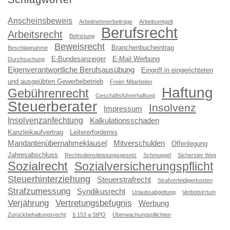
Anscheinsbeweis
Arbeitnehmerbeiträge
Arbeitsentgelt
Berufsrecht
Arbeitsrecht
Befristung
Beweisrecht
Branchenbucheintrag
Beschlagnahme
E-Bundesanzeiger
E-Mail Werbung
Durchsuchung
Eigenverantwortliche Berufsausübung
Eingriff in eingerichteten
und ausgeübten Gewerbebetrieb
Freier Mitarbeiter
Haftung
Gebührenrecht
Geschäftsführerhaftung
Steuerberater
Insolvenz
Impressum
Insolvenzanfechtung
Kalkulationsschaden
Kanzleikaufvertrag
Leitererfordernis
Mandantenübernahmeklausel
Mitverschulden
Offenlegung
Jahresabschluss
Rechtsdienstleistungsgesetz
Schmuggel
Sicherster Weg
Sozialrecht
Sozialversicherungspflicht
Steuerhinterziehung
Steuerstrafrecht
Strafverteidigerkosten
Strafzumessung
Syndikusrecht
Urlaubsabgeltung
Verbotsirrtum
Verjährung
Vertretungsbefugnis
Werbung
Zurückbehaltungsrecht
§ 153 a StPO
Überwachungspflichten