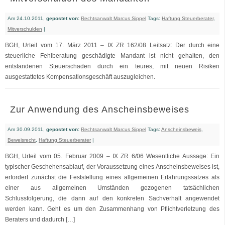
Am 24.10.2011,
gepostet von:
Rechtsanwalt Marcus Sippel
Tags:
Haftung Steuerberater
,
Mitverschulden
|
BGH, Urteil vom 17. März 2011 – IX ZR 162/08 Leitsatz: Der durch eine
steuerliche Fehlberatung geschädigte Mandant ist nicht gehalten, den
entstandenen Steuerschaden durch ein teures, mit neuen Risiken
ausgestattetes Kompensationsgeschäft auszugleichen.
Zur Anwendung des Anscheinsbeweises
Am 30.09.2011,
gepostet von:
Rechtsanwalt Marcus Sippel
Tags:
Anscheinsbeweis
,
Beweisrecht
,
Haftung Steuerberater
|
BGH, Urteil vom 05. Februar 2009 – IX ZR 6/06 Wesentliche Aussage: Ein
typischer Geschehensablauf, der Voraussetzung eines Anscheinsbeweises ist,
erfordert zunächst die Feststellung eines allgemeinen Erfahrungssatzes als
einer aus allgemeinen Umständen gezogenen tatsächlichen
Schlussfolgerung, die dann auf den konkreten Sachverhalt angewendet
werden kann. Geht es um den Zusammenhang von Pflichtverletzung des
Beraters und dadurch […]