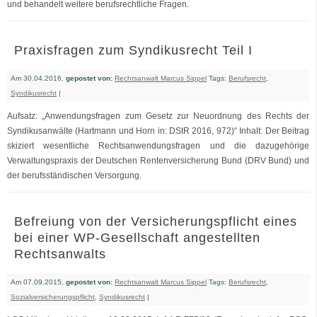
und behandelt weitere berufsrechtliche Fragen.
Praxisfragen zum Syndikusrecht Teil I
Am 30.04.2016,
gepostet von:
Rechtsanwalt Marcus Sippel
Tags:
Berufsrecht
,
Syndikusrecht
|
Aufsatz: „Anwendungsfragen zum Gesetz zur Neuordnung des Rechts der
Syndikusanwälte (Hartmann und Horn in: DStR 2016, 972)“ Inhalt: Der Beitrag
skiziert wesentliche Rechtsanwendungsfragen und die dazugehörige
Verwaltungspraxis der Deutschen Rentenversicherung Bund (DRV Bund) und
der berufsständischen Versorgung.
Befreiung von der Versicherungspflicht eines
bei einer WP-Gesellschaft angestellten
Rechtsanwalts
Am 07.09.2015,
gepostet von:
Rechtsanwalt Marcus Sippel
Tags:
Berufsrecht
,
Sozialversicherungspflicht
,
Syndikusrecht
|