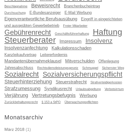
Beweisrecht
Branchenbucheintrag
Beschlagnahme
E-Bundesanzeiger
E-Mail Werbung
Durchsuchung
Eigenverantwortliche Berufsausübung
Eingriff in eingerichteten
und ausgeübten Gewerbebetrieb
Freier Mitarbeiter
Haftung
Gebührenrecht
Geschäftsführerhaftung
Steuerberater
Insolvenz
Impressum
Insolvenzanfechtung
Kalkulationsschaden
Kanzleikaufvertrag
Leitererfordernis
Mandantenübernahmeklausel
Mitverschulden
Offenlegung
Jahresabschluss
Rechtsdienstleistungsgesetz
Schmuggel
Sicherster Weg
Sozialrecht
Sozialversicherungspflicht
Steuerhinterziehung
Steuerstrafrecht
Strafverteidigerkosten
Strafzumessung
Syndikusrecht
Urlaubsabgeltung
Verbotsirrtum
Verjährung
Vertretungsbefugnis
Werbung
Zurückbehaltungsrecht
§ 153 a StPO
Überwachungspflichten
Monatsarchiv
März 2018
(1)