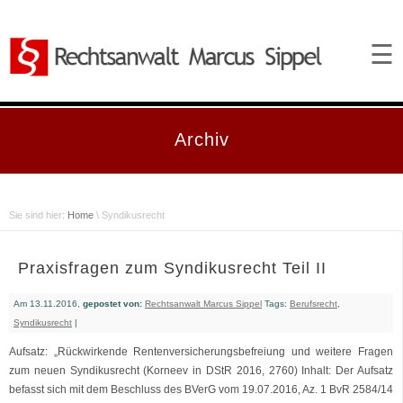
☰
Archiv
Sie sind hier:
Home
\ Syndikusrecht
Praxisfragen zum Syndikusrecht Teil II
Am 13.11.2016,
gepostet von:
Rechtsanwalt Marcus Sippel
Tags:
Berufsrecht
,
Syndikusrecht
|
Aufsatz: „Rückwirkende Rentenversicherungsbefreiung und weitere Fragen
zum neuen Syndikusrecht (Korneev in DStR 2016, 2760) Inhalt: Der Aufsatz
befasst sich mit dem Beschluss des BVerG vom 19.07.2016, Az. 1 BvR 2584/14