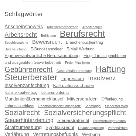
Schlagwörter
Anscheinsbeweis
Arbeitnehmerbeiträge
Arbeitsentgelt
Berufsrecht
Arbeitsrecht
Befristung
Beweisrecht
Branchenbucheintrag
Beschlagnahme
E-Bundesanzeiger
E-Mail Werbung
Durchsuchung
Eigenverantwortliche Berufsausübung
Eingriff in eingerichteten
und ausgeübten Gewerbebetrieb
Freier Mitarbeiter
Haftung
Gebührenrecht
Geschäftsführerhaftung
Steuerberater
Insolvenz
Impressum
Insolvenzanfechtung
Kalkulationsschaden
Kanzleikaufvertrag
Leitererfordernis
Mandantenübernahmeklausel
Mitverschulden
Offenlegung
Jahresabschluss
Rechtsdienstleistungsgesetz
Schmuggel
Sicherster Weg
Sozialrecht
Sozialversicherungspflicht
Steuerhinterziehung
Steuerstrafrecht
Strafverteidigerkosten
Strafzumessung
Syndikusrecht
Urlaubsabgeltung
Verbotsirrtum
Verjährung
Vertretungsbefugnis
Werbung